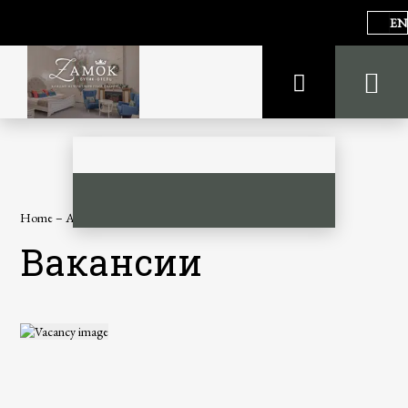
EN
Home
–
About hotel
–
Careers
Вакансии