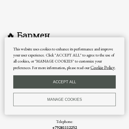
🔥 Бармен
This website uses cookies to enhance its performance and improve
🔥 Бармен в ресторанно-гостиничный комплекс «Замок»
your user experience. Click "ACCEPT ALL" to agree to the use of
Работа, где ты не просто наливаешь — а создаёшь атмосферу и
all cookies, or "MANAGE COOKIES" to customize your
зарабатываешь
Cookie Policy
preferences. For more information, please read our
.
Show more
💫 Что ты будешь делать:
​Готовить алкогольные и безалкогольные напитки
ACCEPT ALL
CONTACTS
​Работать в системе iiko (научим)
​Контролировать чистоту и порядок на баре
MANAGE COOKIES
​Проводить инвентаризации
Address:
​Принимать товар и вести учёт
Rostov Oblast, Shahty, ул. Дачная, д. 264
👉 Бар у нас — это центр движения, и ты будешь его частью
Telephone:
💰 Что по деньгам:
+79281112252