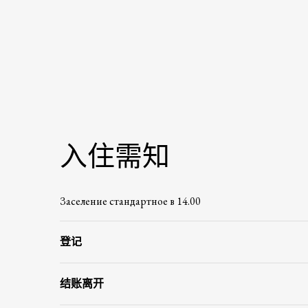
入住需知
Заселение стандартное в 14.00
登记
结账离开