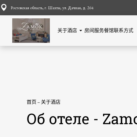
Ростовская область, г. Шахты, ул. Дачная, д. 264
关于酒店
房间
服务
餐馆
联系方式
首页
–
关于酒店
Об отеле - Zam