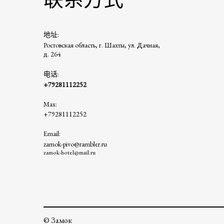
地址:
Ростовская область, г. Шахты, ул. Дачная,
д. 264
电话:
+79281112252
Max:
+79281112252
Email:
zamok-pivo@rambler.ru
zamok-hotel@mail.ru
© Замок