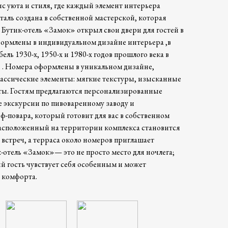
с уюта и стиля, где каждый элемент интерьера
таль создана в собственной мастерской, которая
 Бутик-отель «Замок» открыл свои двери для гостей в
оформлены в индивидуальном дизайне интерьера ,в
ль 1930-х, 1950-х и 1980-х годов прошлого века в
 . Номера оформлены в уникальном дизайне,
ассические элементы: мягкие текстуры, изысканные
ты. Гостям предлагаются персонализированные
е экскурсии по пивоваренному заводу и
-повара, который готовит для вас в собственном
асположенный на территории комплекса становится
встреч, а терраса около номеров приглашает
-отель «Замок»— это не просто место для ночлега;
й гость чувствует себя особенным и может
 комфорта.