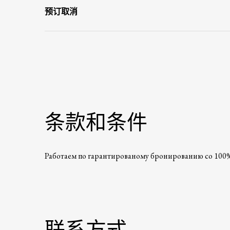
预订取消
条款和条件
Работаем по гарантированому бронированию со 100%
联系方式