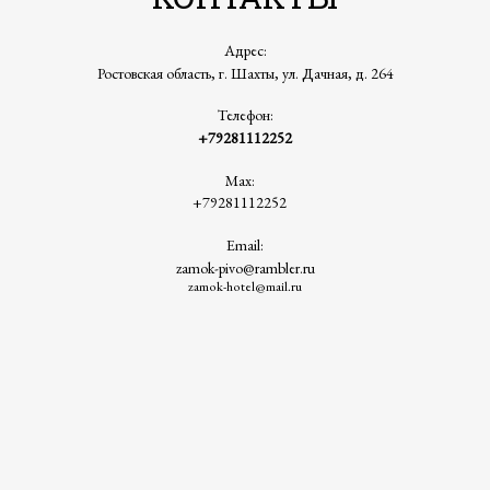
Адрес:
Ростовская область, г. Шахты, ул. Дачная, д. 264
Телефон:
+79281112252
Max:
+79281112252
Email:
zamok-pivo@rambler.ru
zamok-hotel@mail.ru