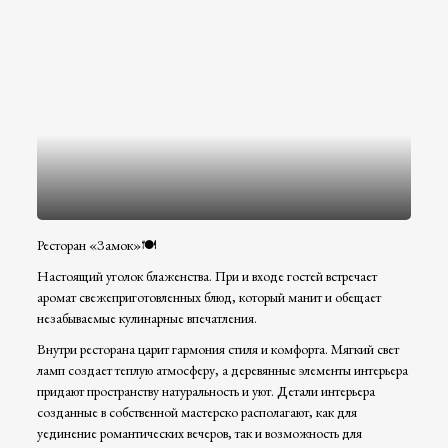
Ресторан «Замок»🍽️
Настоящий уголок блаженства. При и входе гостей встречает
аромат свежеприготовленных блюд, который манит и обещает
незабываемые кулинарные впечатления.
Внутри ресторана царит гармония стиля и комфорта. Мягкий свет
ламп создает теплую атмосферу, а деревянные элементы интерьера
придают пространству натуральность и уют. Детали интерьера
созданные в собственной мастерско располагают, как для
уединение романтических вечеров, так и возможность для